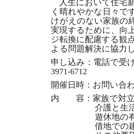
人生において住宅新
く晴れやかな日々で
けがえのない家族の
実現するために、向
ジ転換に配慮する観
よる問題解決に協力
申し込み：電話で受け
3971-6712
開催日時：お問い合
内 容：家族で対立
介護と生活に対
遊休地の有効
借地での建て替