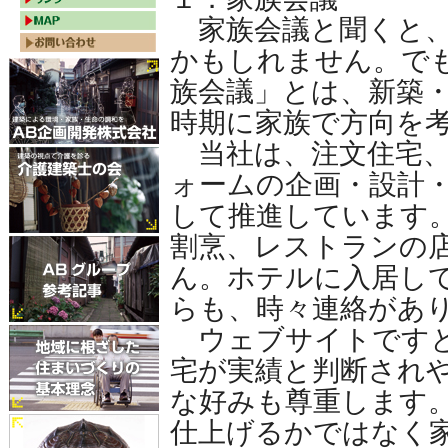
家族会議と聞くと、
かもしれません。で
族会議」とは、新築
時期に家族で方向を
当社は、注文住宅、
ォームの企画・設計
して推進しています
割烹、レストランの
ん。ホテルに入居し
らも、時々連絡があ
ウェブサイトですと
宅が実績と判断され
な好みも尊重します
仕上げるかではなく