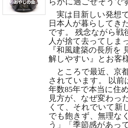
らかに過ごせそうで
実は目新しい発想で
日本人が暮らしてき
です。 残念ながら戦
人が捨て去ってしま
『和風建築の長所を 
解しやすい』とお客
ところで最近、京都
されています。 以前
年数85年で本当に住
見方が、なぜ変わっ
くて、それでいて新し
でも飽きず、無理な
う」「季節感があっ