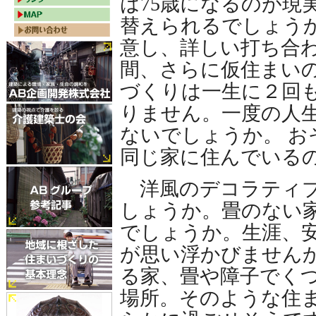
は75歳になるのが現
替えられるでしょうか
意し、詳しい打ち合
間、さらに仮住まい
づくりは一生に２回
りません。一度の人
ないでしょうか。 お
同じ家に住んでいる
洋風のデコラティブ
しょうか。畳のない
でしょうか。生涯、
が思い浮かびません
る家、畳や障子でくつ
場所。そのような住